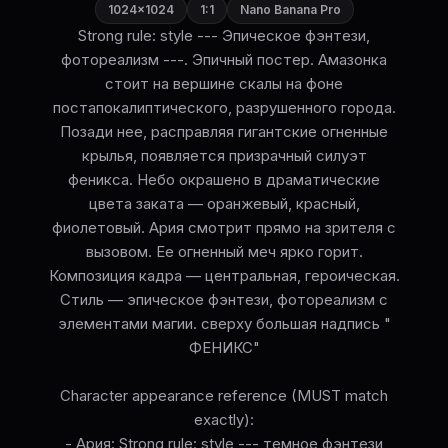
1024×1024
1:1
Nano Banana Pro
Strong rule: style --- Эпическое фэнтези,
фотореализм ---. Эпичный постер. Амазонка
стоит на вершине скалы на фоне
постапокалиптического, разрушенного города.
Позади нее, расправляя гигантские огненные
крылья, появляется призрачный силуэт
феникса. Небо окрашено в драматические
цвета заката — оранжевый, красный,
фиолетовый. Ария смотрит прямо на зрителя с
вызовом. Ее огненный меч ярко горит.
Композиция кадра — центральная, героическая.
Стиль — эпическое фэнтези, фотореализм с
элементами магии. сверху большая надпись "
ФЕНИКС"
Character appearance reference (MUST match
exactly):
- Ария: Strong rule: style --- темное фэнтези