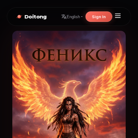
Doitong
Sign In
English