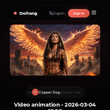
Doitong
Sign In
English
Copper Dog
C
by
@copper-dog
Video animation - 2026-03-04