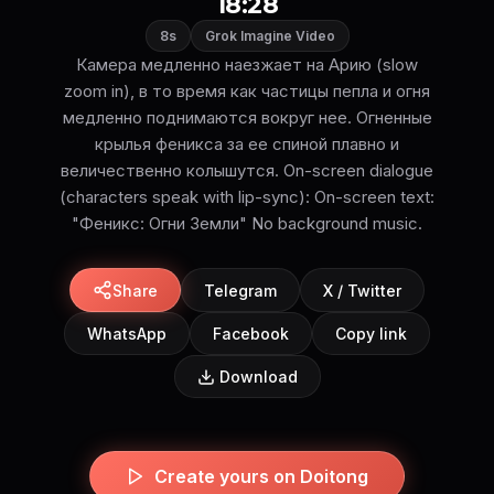
18:28
8s
Grok Imagine Video
Камера медленно наезжает на Арию (slow
zoom in), в то время как частицы пепла и огня
медленно поднимаются вокруг нее. Огненные
крылья феникса за ее спиной плавно и
величественно колышутся. On-screen dialogue
(characters speak with lip-sync): On-screen text:
"Феникс: Огни Земли" No background music.
Share
Telegram
X / Twitter
WhatsApp
Facebook
Copy link
Download
Create yours on Doitong