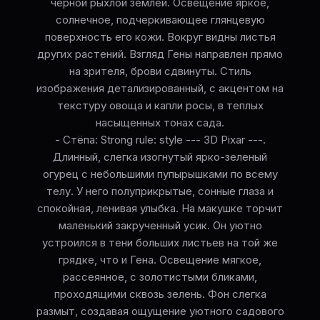
черной рыхлой землей. Освещение яркое,
солнечное, подчеркивающее глянцевую
поверхность его кожи. Вокруг видны листья
других растений. Взгляд Гены направлен прямо
на зрителя, брови сдвинуты. Стиль
изображения детализированный, с акцентом на
текстуру овоща и капли росы, в теплых
насыщенных тонах сада.
- Стёпа: Strong rule: style --- 3D Pixar ---.
Длинный, слегка изогнутый ярко-зеленый
огурец с небольшими пупырышками по всему
телу. У него полуприкрытые, сонные глаза и
спокойная, ленивая улыбка. На макушке торчит
маленький закрученный усик. Он уютно
устроился в тени больших листьев на той же
грядке, что и Гена. Освещение мягкое,
рассеянное, с золотистыми бликами,
проходящими сквозь зелень. Фон слегка
размыт, создавая ощущение уютного садового