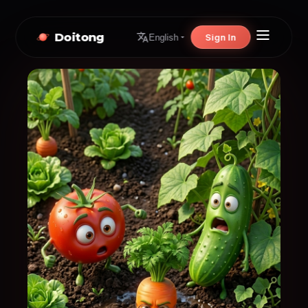
Doitong
Sign In
English