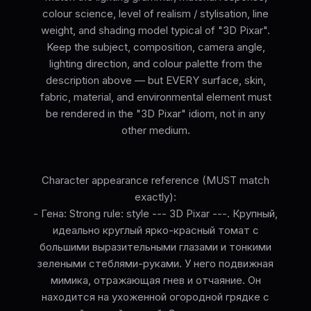
colour science, level of realism / stylisation, line
weight, and shading model typical of "3D Pixar".
Keep the subject, composition, camera angle,
lighting direction, and colour palette from the
description above — but EVERY surface, skin,
fabric, material, and environmental element must
be rendered in the "3D Pixar" idiom, not in any
other medium.
Character appearance reference (MUST match
exactly):
- Гена: Strong rule: style --- 3D Pixar ---. Крупный,
идеально круглый ярко-красный томат с
большими выразительными глазами и тонкими
зелеными стеблями-руками. У него подвижная
мимика, отражающая гнев и отчаяние. Он
находится на ухоженной огородной грядке с