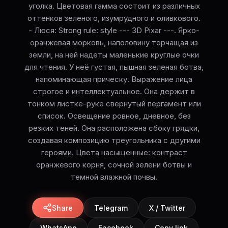
уголка. Цветовая гамма состоит из различных
оттенков зеленого, изумрудного и оливкового.
- Люся: Strong rule: style --- 3D Pixar ---. Ярко-
оранжевая морковь, наполовину торчащая из
земли, на ней надеты маленькие круглые очки
для чтения. У неё густая, пышная зеленая ботва,
напоминающая прическу. Выражение лица
строгое и интеллектуальное. Она держит в
тонком листке-руке свернутый пергамент или
список. Освещение ровное, дневное, без
резких теней. Она расположена сбоку грядки,
создавая композицию треугольника с другими
героями. Цвета насыщенные: контраст
оранжевого корня, сочной зелени ботвы и
темной влажной почвы.
Share
Telegram
X / Twitter
WhatsApp
Facebook
Copy link