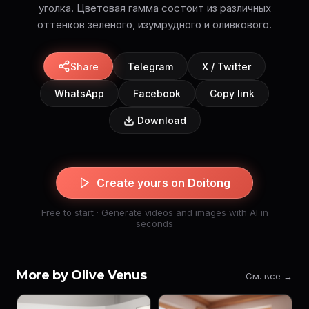
уголка. Цветовая гамма состоит из различных
оттенков зеленого, изумрудного и оливкового.
Share
Telegram
X / Twitter
WhatsApp
Facebook
Copy link
Download
Create yours on Doitong
Free to start · Generate videos and images with AI in
seconds
More by Olive Venus
См. все →