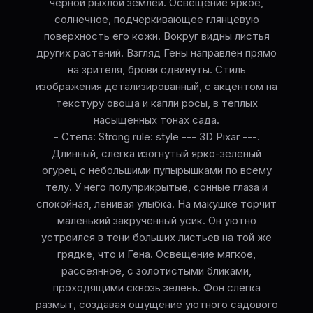
черной рыхлой землей. Освещение яркое,
солнечное, подчеркивающее глянцевую
поверхность его кожи. Вокруг видны листья
других растений. Взгляд Гены направлен прямо
на зрителя, брови сдвинуты. Стиль
изображения детализированный, с акцентом на
текстуру овоща и капли росы, в теплых
насыщенных тонах сада.
- Стёпа: Strong rule: style --- 3D Pixar ---.
Длинный, слегка изогнутый ярко-зеленый
огурец с небольшими пупырышками по всему
телу. У него полуприкрытые, сонные глаза и
спокойная, ленивая улыбка. На макушке торчит
маленький закрученный усик. Он уютно
устроился в тени больших листьев на той же
грядке, что и Гена. Освещение мягкое,
рассеянное, с золотистыми бликами,
проходящими сквозь зелень. Фон слегка
размыт, создавая ощущение уютного садового