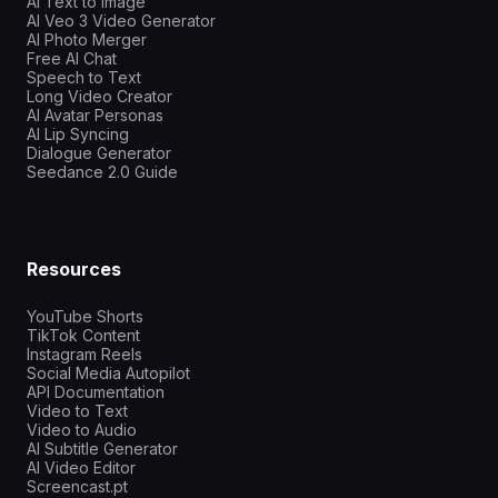
AI Text to Image
AI Veo 3 Video Generator
AI Photo Merger
Free AI Chat
Speech to Text
Long Video Creator
AI Avatar Personas
AI Lip Syncing
Dialogue Generator
Seedance 2.0 Guide
Resources
YouTube Shorts
TikTok Content
Instagram Reels
Social Media Autopilot
API Documentation
Video to Text
Video to Audio
AI Subtitle Generator
AI Video Editor
Screencast.pt