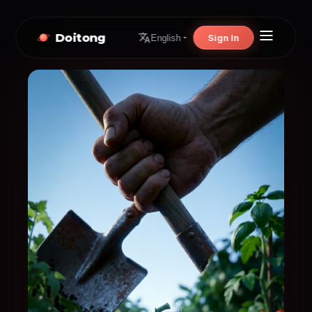
Doitong
Sign In
English