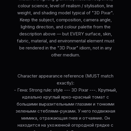
colour science, level of realism / stylisation, line
weight, and shading model typical of "3D Pixar".
Keep the subject, composition, camera angle,
lighting direction, and colour palette from the
description above — but EVERY surface, skin,
fabric, material, and environmental element must
be rendered in the "3D Pixar" idiom, not in any
other medium.
Character appearance reference (MUST match
exactly):
- Гена: Strong rule: style --- 3D Pixar ---. Крупный,
идеально круглый ярко-красный томат с
большими выразительными глазами и тонкими
зелеными стеблями-руками. У него подвижная
мимика, отражающая гнев и отчаяние. Он
находится на ухоженной огородной грядке с