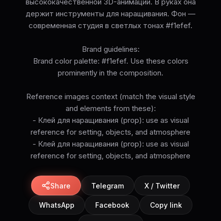
высококачественной 3D-анимации. В руках она
держит инструменты для наращивания. Фон —
современная студия в светлых тонах #f1efef.
Brand guidelines:
Brand color palette: #f1efef. Use these colors
prominently in the composition.
Reference images context (match the visual style
and elements from these):
- Клей для наращивания (prop): use as visual
reference for setting, objects, and atmosphere
- Клей для наращивания (prop): use as visual
reference for setting, objects, and atmosphere
Share
Telegram
X / Twitter
WhatsApp
Facebook
Copy link