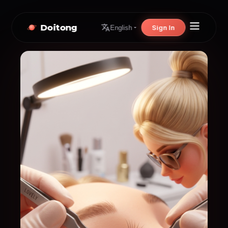
Doitong
Sign In
English