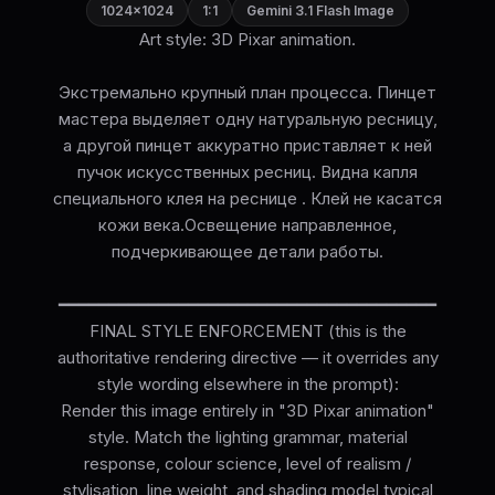
1024×1024
1:1
Gemini 3.1 Flash Image
Art style: 3D Pixar animation.
Экстремально крупный план процесса. Пинцет
мастера выделяет одну натуральную ресницу,
а другой пинцет аккуратно приставляет к ней
пучок искусственных ресниц. Видна капля
специального клея на реснице . Клей не касатся
кожи века.Освещение направленное,
подчеркивающее детали работы.
━━━━━━━━━━━━━━━━━━━━━━━━━━━━━━━━━━━━━━
FINAL STYLE ENFORCEMENT (this is the
authoritative rendering directive — it overrides any
style wording elsewhere in the prompt):
Render this image entirely in "3D Pixar animation"
style. Match the lighting grammar, material
response, colour science, level of realism /
stylisation, line weight, and shading model typical