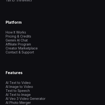
Tax ID: 519184963
Platform
How It Works
Pricing & Credits
Gemini AI Chat
Affiliate Program
Creator Marketplace
Contact & Support
Features
AI Text to Video
AI Image to Video
Text to Speech
AI Text to Image
AI Veo 3 Video Generator
AI Photo Merger