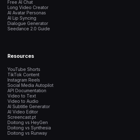
Free AI Chat
Long Video Creator
AI Avatar Personas
AI Lip Syncing
Dialogue Generator
Seedance 2.0 Guide
Resources
YouTube Shorts
TikTok Content
Instagram Reels
Social Media Autopilot
API Documentation
Video to Text
Video to Audio
AI Subtitle Generator
AI Video Editor
Screencast.pt
Doitong vs HeyGen
Doitong vs Synthesia
Doitong vs Runway