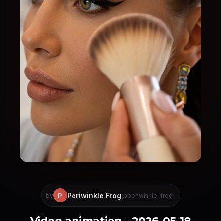
Periwinkle Frog
P
by
@periwinkle-frog
Video animation - 2026-05-18