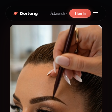
Doitong
Sign In
English