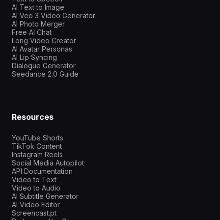
AI Text to Image
AI Veo 3 Video Generator
AI Photo Merger
Free AI Chat
Long Video Creator
AI Avatar Personas
AI Lip Syncing
Dialogue Generator
Seedance 2.0 Guide
Resources
YouTube Shorts
TikTok Content
Instagram Reels
Social Media Autopilot
API Documentation
Video to Text
Video to Audio
AI Subtitle Generator
AI Video Editor
Screencast.pt