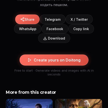
ходить пешком.
Share
Telegram
X / Twitter
WhatsApp
Facebook
Copy link
Download
Create yours on Doitong
Free to start · Generate videos and images with AI in
seconds
More from this creator