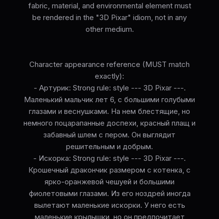
fabric, material, and environmental element must
be rendered in the "3D Pixar" idiom, not in any
other medium.
Character appearance reference (MUST match
exactly):
- Артурик: Strong rule: style --- 3D Pixar ---.
Маленький мальчик лет 6, с большими голубыми
глазами и веснушками. На нем блестящие, но
немного поцарапанные доспехи, красный плащ и
забавный шлем с пером. Он выглядит
решительным и добрым.
- Искорка: Strong rule: style --- 3D Pixar ---.
Крошечный дракончик размером с котенка, с
ярко-оранжевой чешуей и большими
фиолетовыми глазами. Из его ноздрей иногда
вылетают маленькие искорки. У него есть
маленькие крылышки, но он предпочитает