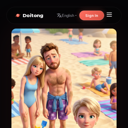
Doitong
Sign In
English