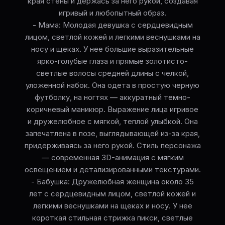
края стены и держась за него рукой, создавая
игривый и любопытный образ.
- Мама: Молодая девушка с сердцевидным
лицом, светлой кожей и легкими веснушками на
носу и щеках. У нее большие выразительные
ярко-голубые глаза и прямые золотисто-
светлые волосы средней длины с челкой,
уложенной набок. Она одета в простую черную
футболку, на ногтях — аккуратный темно-
коричневый маникюр. Выражение лица игривое
и дружелюбное с мягкой, теплой улыбкой. Она
запечатлена в позе, выглядывающей из-за края,
придерживаясь за него рукой. Стиль персонажа
— современная 3D-анимация с мягким
освещением и детализированными текстурами.
- Бабушка: Дружелюбная женщина около 35
лет с сердцевидным лицом, светлой кожей и
легкими веснушками на щеках и носу. У нее
короткая стильная стрижка пикси, светлые