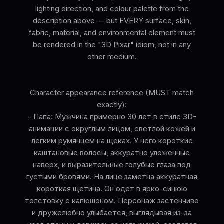
lighting direction, and colour palette from the
description above — but EVERY surface, skin,
fabric, material, and environmental element must
be rendered in the "3D Pixar" idiom, not in any
other medium.
Character appearance reference (MUST match
exactly):
- Папа: Мужчина примерно 30 лет в стиле 3D-
анимации с округлым лицом, светлой кожей и
легким румянцем на щеках. У него короткие
каштановые волосы, аккуратно уложенные
наверх, и выразительные голубые глаза под
густыми бровями. На лице заметна аккуратная
короткая щетина. Он одет в ярко-синюю
толстовку с капюшоном. Персонаж застенчиво
и дружелюбно улыбается, выглядывая из-за