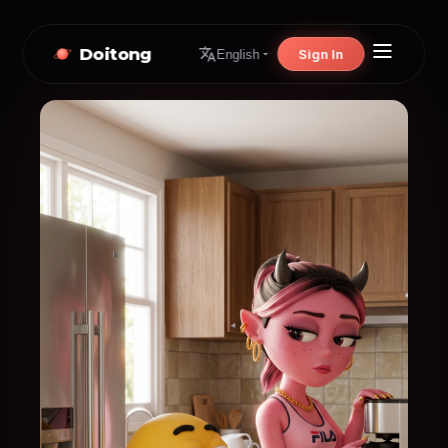
Doitong
Sign In
English