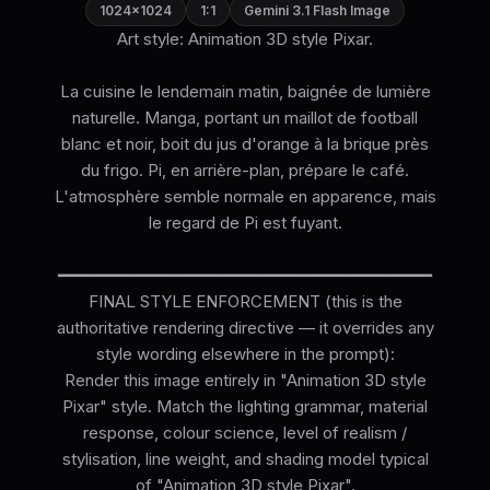
1024×1024
1:1
Gemini 3.1 Flash Image
Art style: Animation 3D style Pixar.
La cuisine le lendemain matin, baignée de lumière
naturelle. Manga, portant un maillot de football
blanc et noir, boit du jus d'orange à la brique près
du frigo. Pi, en arrière-plan, prépare le café.
L'atmosphère semble normale en apparence, mais
le regard de Pi est fuyant.
━━━━━━━━━━━━━━━━━━━━━━━━━━━━━━━━━━━━━━
FINAL STYLE ENFORCEMENT (this is the
authoritative rendering directive — it overrides any
style wording elsewhere in the prompt):
Render this image entirely in "Animation 3D style
Pixar" style. Match the lighting grammar, material
response, colour science, level of realism /
stylisation, line weight, and shading model typical
of "Animation 3D style Pixar".