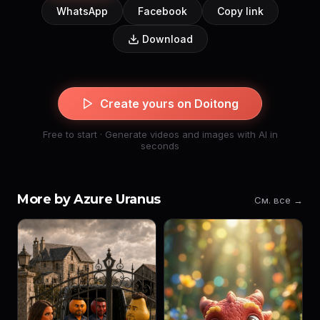
WhatsApp
Facebook
Copy link
Download
Create yours on Doitong
Free to start · Generate videos and images with AI in
seconds
More by Azure Uranus
См. все →