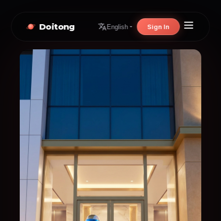
Doitong
Sign In
English