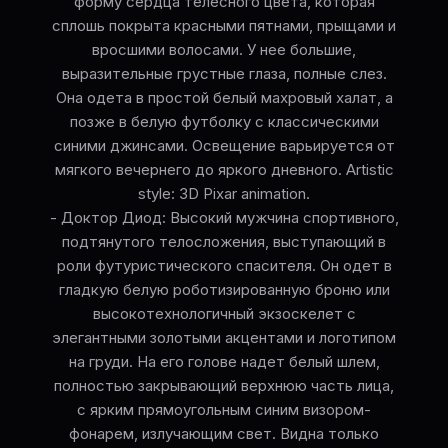
форму сердца телесного цвета, которая
сплошь покрыта красными пятнами, прыщами и
вросшими волосами. У нее большие,
выразительные грустные глаза, полные слез.
Она одета в простой белый махровый халат, а
позже в белую футболку с классическими
синими джинсами. Освещение варьируется от
мягкого вечернего до яркого дневного. Artistic
style: 3D Pixar animation.
- Доктор Диод: Высокий мужчина спортивного,
подтянутого телосложения, выступающий в
роли футуристического спасителя. Он одет в
гладкую белую роботизированную броню или
высокотехнологичный экзоскелет с
элегантными золотыми акцентами и логотипом
на груди. На его голове надет белый шлем,
полностью закрывающий верхнюю часть лица,
с ярким прямоугольным синим визором-
фонарем, излучающим свет. Видна только