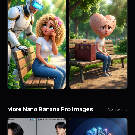
More Nano Banana Pro images
См. все →