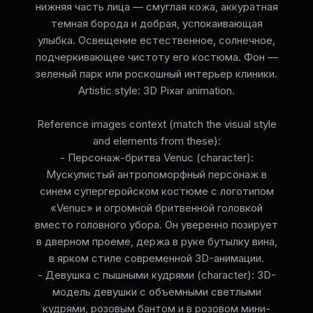
нижняя часть лица — смуглая кожа, аккуратная
темная борода и добрая, успокаивающая
улыбка. Освещение естественное, солнечное,
подчеркивающее чистоту его костюма. Фон —
зеленый парк или роскошный интерьер клиники.
Artistic style: 3D Pixar animation.
Reference images context (match the visual style
and elements from these):
- Персонаж-бритва Venuc (character):
Мускулистый антропоморфный персонаж в
синем супергеройском костюме с логотипом
«Venuc» и огромной бритвенной головкой
вместо головного убора. Он уверенно позирует
в дверном проеме, держа в руке бутылку вина,
в ярком стиле современной 3D-анимации.
- Девушка с пышными кудрями (character): 3D-
модель девушки с объемными светлыми
кудрями, розовым бантом и в розовом мини-