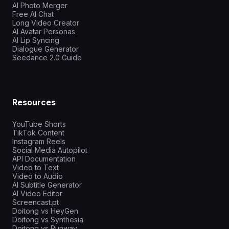
AI Photo Merger
Free AI Chat
Long Video Creator
AI Avatar Personas
AI Lip Syncing
Dialogue Generator
Seedance 2.0 Guide
Resources
YouTube Shorts
TikTok Content
Instagram Reels
Social Media Autopilot
API Documentation
Video to Text
Video to Audio
AI Subtitle Generator
AI Video Editor
Screencast.pt
Doitong vs HeyGen
Doitong vs Synthesia
Doitong vs Runway