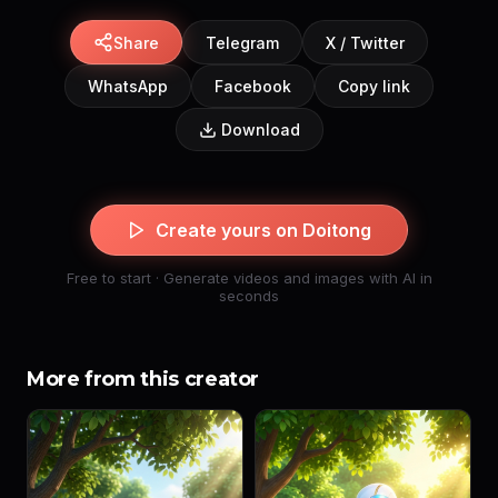
Share
Telegram
X / Twitter
WhatsApp
Facebook
Copy link
Download
Create yours on Doitong
Free to start · Generate videos and images with AI in
seconds
More from this creator