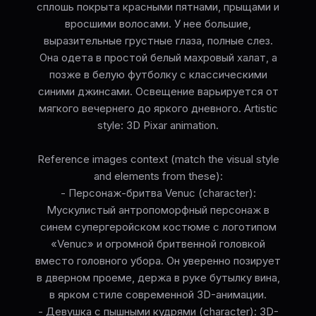
сплошь покрыта красными пятнами, прыщами и
вросшими волосами. У нее большие,
выразительные грустные глаза, полные слез.
Она одета в простой белый махровый халат, а
позже в белую футболку с классическими
синими джинсами. Освещение варьируется от
мягкого вечернего до яркого дневного. Artistic
style: 3D Pixar animation.
Reference images context (match the visual style
and elements from these):
- Персонаж-бритва Venuc (character):
Мускулистый антропоморфный персонаж в
синем супергеройском костюме с логотипом
«Venuc» и огромной бритвенной головкой
вместо головного убора. Он уверенно позирует
в дверном проеме, держа в руке бутылку вина,
в ярком стиле современной 3D-анимации.
- Девушка с пышными кудрями (character): 3D-