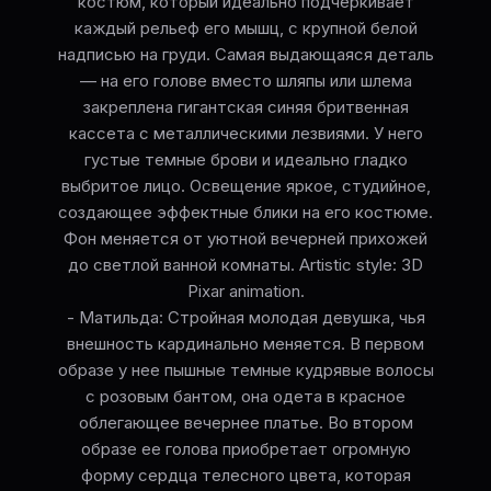
костюм, который идеально подчеркивает
каждый рельеф его мышц, с крупной белой
надписью на груди. Самая выдающаяся деталь
— на его голове вместо шляпы или шлема
закреплена гигантская синяя бритвенная
кассета с металлическими лезвиями. У него
густые темные брови и идеально гладко
выбритое лицо. Освещение яркое, студийное,
создающее эффектные блики на его костюме.
Фон меняется от уютной вечерней прихожей
до светлой ванной комнаты. Artistic style: 3D
Pixar animation.
- Матильда: Стройная молодая девушка, чья
внешность кардинально меняется. В первом
образе у нее пышные темные кудрявые волосы
с розовым бантом, она одета в красное
облегающее вечернее платье. Во втором
образе ее голова приобретает огромную
форму сердца телесного цвета, которая