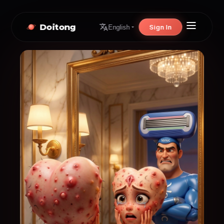
Doitong
Sign In
English