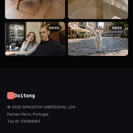
работники
Замени мужчину в видео на
VIDEO
VIDEO
профессионально
женщину, доллары на
упаковывают мебель,
пятитысячные рубли
улыбаются, царит
атмосфера спокойствия и
профессионализма
Оживи последовательные
Кот идет и танцует
фотографии.
Doitong
© 2026 SPACEFOX UNIPESSOAL LDA
Fernao Ferro, Portugal
Tax ID: 519184963