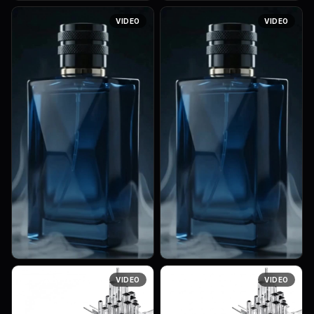
Cinematic macro sequence
Extreme macro close-up of a
VIDEO
VIDEO
of fresh bergamot, cracked
luxury glass perfume bottle
black pepper, lavender
being filled with deep blue
blossoms, cedar wood, and
fragrance from the bottom.
amber resin floating in slow
The liquid flows smoothly ...
motion ...
The bottle stands on a
Luxury fragrance commercial,
VIDEO
VIDEO
glossy black reflective
cinematic ending. The scene
surface surrounded by soft
begins with a close-up of an
drifting mist. The deep blue
original luxury men's perfume