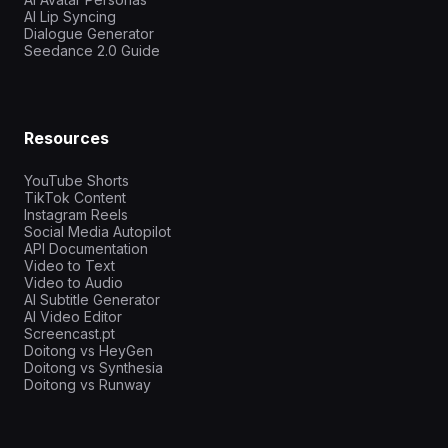
AI Lip Syncing
Dialogue Generator
Seedance 2.0 Guide
Resources
YouTube Shorts
TikTok Content
Instagram Reels
Social Media Autopilot
API Documentation
Video to Text
Video to Audio
AI Subtitle Generator
AI Video Editor
Screencast.pt
Doitong vs HeyGen
Doitong vs Synthesia
Doitong vs Runway