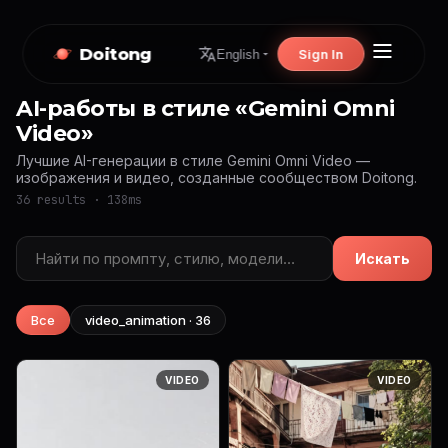
Doitong
Sign In
English
AI-работы в стиле «Gemini Omni
Video»
Лучшие AI-генерации в стиле Gemini Omni Video —
изображения и видео, созданные сообществом Doitong.
36 results · 138ms
Искать
Все
video_animation · 36
VIDEO
VIDEO