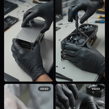
cinematic clip. Preserve the
второго этажа как точную
exact identity of the girl: she
архитектурную основу для
has [shoulder-length wavy
создания внешнего облика
chestnut hair, hazel almond...
двухэтажного частного
дома. Архитектура...
ASMR macro sequence
ASMR macro sequence
VIDEO
VIDEO
showcasing the complete
showcasing the complete
process of extracting gold
process of extracting gold
from e-waste. 1. A pair of
from e-waste. 1. A pair of
gloved hands carefully
gloved hands carefully
disassembles [OB...
disassembles [Gr...