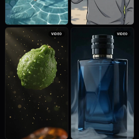
Use the provided reference
Use the attached male
VIDEO
VIDEO
image of the villa and keep
character only. Keep exact
the exact same architecture,
character consistency. Show
design, lighting, and
the character from chest up
environment with no
only, never show full body or
modificatio...
le...