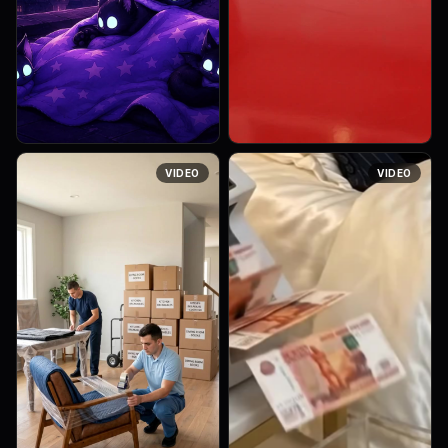
Анимируй заставку как
A video from the attached
VIDEO
VIDEO
герои просто спят для
image wheere the bike
окончания стрима на твиче,
circles around the vehicles
просто спят и пролетают
and making horns, race
звёзды на небе
sounds