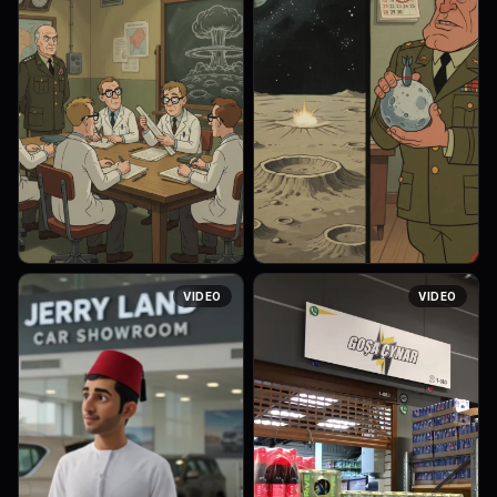
Soviet animated film style,
Soviet animated film style,
VIDEO
VIDEO
1960s Soyuzmultfilm
1960s Soyuzmultfilm
aesthetic, hand-drawn cell
aesthetic, hand-drawn cell
animation, thick black
animation, thick black
outlines, muted warm colors
outlines, muted warm colors
(ochre, oli...
(ochre, oli...