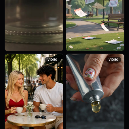
ASMR extreme macro shot,
Cozy cinematic animated
VIDEO
VIDEO
horizontal 16:9, photorealistic
illustration, semi-realistic
cinematic quality. Shiny gold-
Disney/Pixar style, 9:16
plated pins drop into a small
vertical, 8 seconds.
transparent glass j...
Characters: ALINA and MAX.
Scene: Sun...