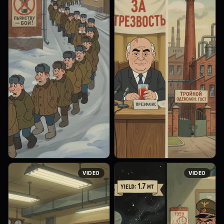
moving vintage city bus. A
giant, terrifying blue reptilian
young Asian woman with dark
kaiju monster is destroying a
red hair in a ponytail, ...
brick building in t...
Soviet animated film style,
Soviet animated film style,
VIDEO
VIDEO
1960s Soyuzmultfilm
1960s Soyuzmultfilm
aesthetic, hand-drawn cell
aesthetic, hand-drawn cell
animation, thick black
animation, thick black
outlines, muted warm colors
outlines, muted warm colors
(ochre, oli...
(ochre, oli...