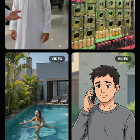
الفكرة ممتازة، وبما أنك تريدها
Над дверным проемом с
VIDEO
VIDEO
بأسلوب كوميدي واقعي يناسب
опущенной защитной
السوشيال ميديا، فمن الأفضل أن
решеткой, где раньше была
يكون الحوار سريعًا وحيويًا، بحيث لا
вывеска, теперь висит
يتجاوز 15–20 ث...
новая, чистая белая
горизонтальная вывеска
таког...