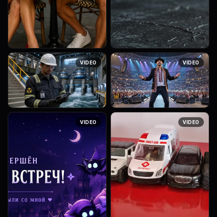
Cozy cinematic animated
Ультрареалистичный
VIDEO
VIDEO
illustration, semi-realistic
макро-кадр в
Disney/Pixar style, 9:16
кинематографическом
vertical, 8 seconds.
стиле, вертикальный формат
Characters: ALINA and MAX at
9:16, длительность 8 секунд,
the same...
непрерывная съемка. Рука
с из...
Make sure to give the
Парень на видео танцует
VIDEO
VIDEO
engineer some time to smile
танец, как показан на видео-
as he looks towards the
оригинале, только в руках
camera - then turns his head
микрофона не должно быть.
softly and gently back, as he
Танцует он на сцене
prop...
стадиона полн...