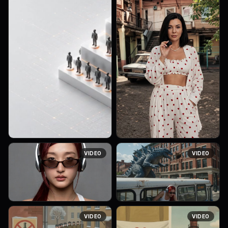
оживи картинку акцентно,
Veronika Mukhina,
VIDEO
VIDEO
что бы размер картинки не
[02.06.2026 14:50] Lip Sync
менялся, что бы ракурс
Instructions: Use the speech,
камеры не менялся, что бы
timing, mouth movements,
размер обьекта на картинке
facial expressions, head
не менялся...
motion, pa...
Ultra-realistic cinematic shot,
Photorealistic wide action
VIDEO
VIDEO
medium close-up. Inside a
shot, dynamic high angle. A