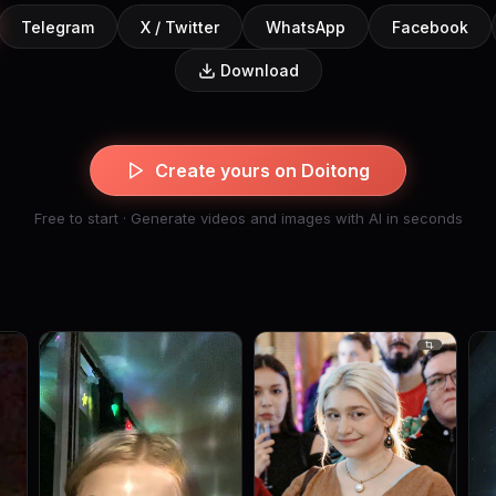
Telegram
X / Twitter
WhatsApp
Facebook
Download
Create yours on Doitong
Free to start · Generate videos and images with AI in seconds