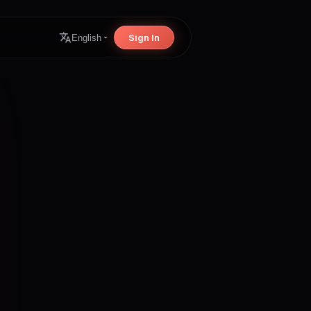
Sign In
English