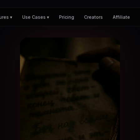
Pricing
Creators
Affiliate
ures ▾
Use Cases ▾