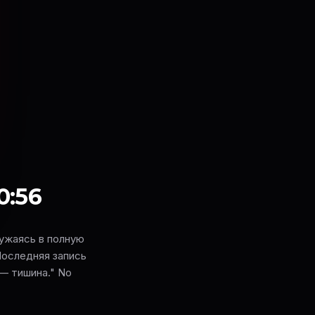
0:56
ружаясь в полную
"Последняя запись
— тишина." No