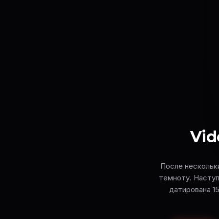
Vid
После нескольки
темноту. Наступа
датирована 1