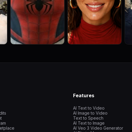
Features
AI Text to Video
dits
AI Image to Video
t
Text to Speech
gram
AI Text to Image
etplace
AI Veo 3 Video Generator