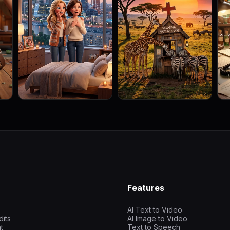
Features
AI Text to Video
dits
AI Image to Video
t
Text to Speech