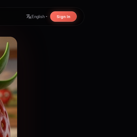
Sign In
English