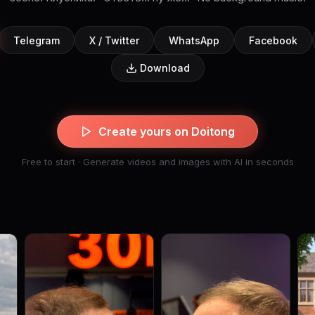
Telegram
X / Twitter
WhatsApp
Facebook
Download
Create yours on Doitong
Free to start · Generate videos and images with AI in seconds