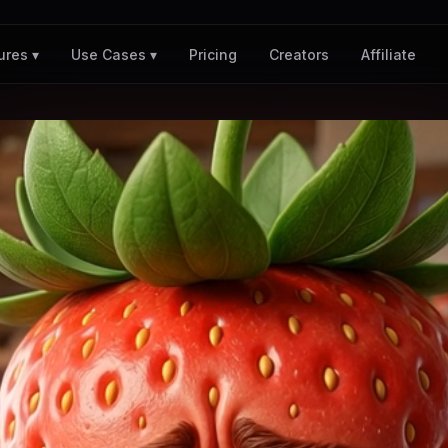
Pricing
Creators
Affiliate
ures ▾
Use Cases ▾