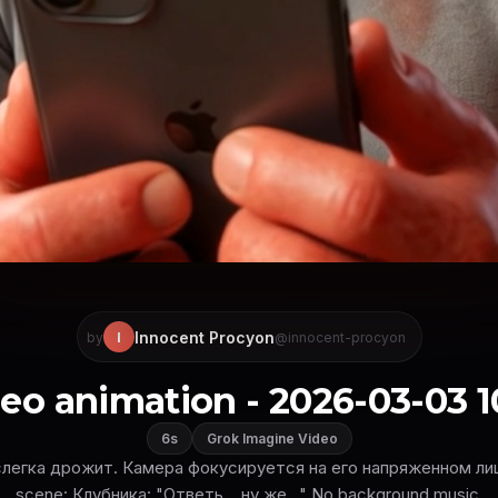
Innocent Procyon
I
by
@innocent-procyon
eo animation - 2026-03-03 1
6s
Grok Imagine Video
слегка дрожит. Камера фокусируется на его напряженном лице.
scene: Клубника: "Ответь… ну же…" No background music.