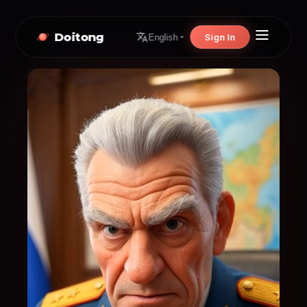
Doitong
Sign In
English