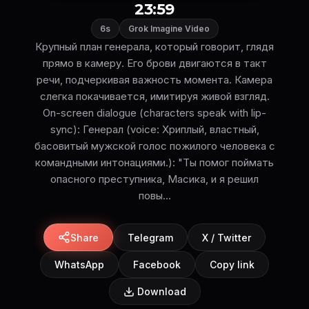
23:59
6s
Grok Imagine Video
Крупный план генерала, который говорит, глядя
прямо в камеру. Его брови двигаются в такт
речи, подчеркивая важность момента. Камера
слегка покачивается, имитируя живой взгляд.
On-screen dialogue (characters speak with lip-
sync): Генерал (voice: Хриплый, властный,
басовитый мужской голос пожилого человека с
командными интонациями.): "Ты помог поймать
опасного преступника, Масика, и я решил
повы...
Share
Telegram
X / Twitter
WhatsApp
Facebook
Copy link
Download