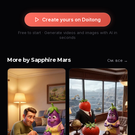
Create yours on Doitong
Free to start · Generate videos and images with AI in
seconds
More by Sapphire Mars
См. все →