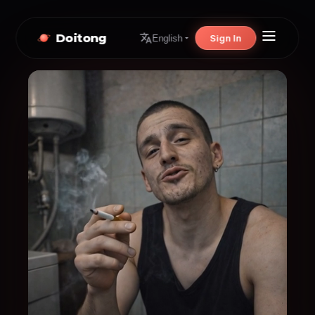
Doitong
Sign In
English