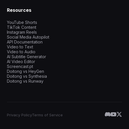
Resources
YouTube Shorts
TikTok Content
Instagram Reels
Social Media Autopilot
API Documentation
Video to Text
Video to Audio
AI Subtitle Generator
AI Video Editor
Screencast.pt
Doitong vs HeyGen
Doitong vs Synthesia
Doitong vs Runway
Privacy Policy
Terms of Service