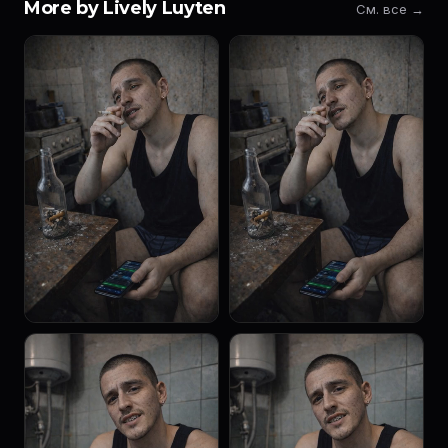
More by Lively Luyten
См. все →