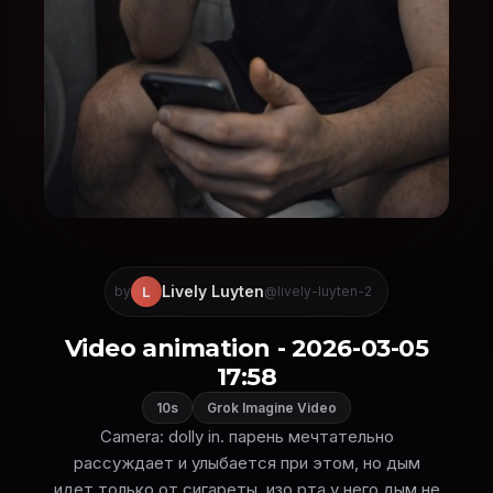
Lively Luyten
L
by
@lively-luyten-2
Video animation - 2026-03-05
17:58
10s
Grok Imagine Video
Camera: dolly in. парень мечтательно
рассуждает и улыбается при этом, но дым
идет только от сигареты, изо рта у него дым не