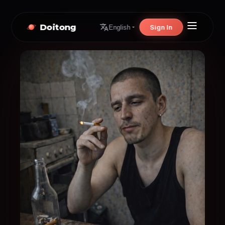
Doitong
Sign In
English