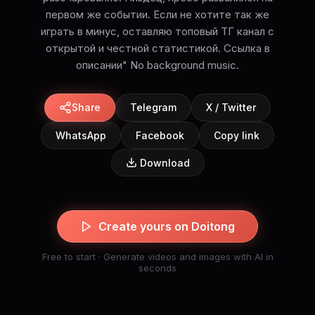
первом же событии. Если не хотите так же
играть в минус, оставляю топовый ТГ канал с
открытой и честной статистикой. Ссылка в
описании" No background music.
Share
Telegram
X / Twitter
WhatsApp
Facebook
Copy link
Download
Create yours on Doitong
Free to start · Generate videos and images with AI in
seconds