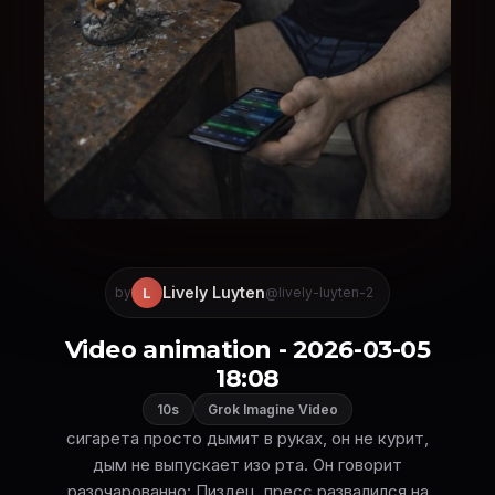
Lively Luyten
L
by
@lively-luyten-2
Video animation - 2026-03-05
18:08
10s
Grok Imagine Video
сигарета просто дымит в руках, он не курит,
дым не выпускает изо рта. Он говорит
разочарованно: Пиздец, пресс развалился на