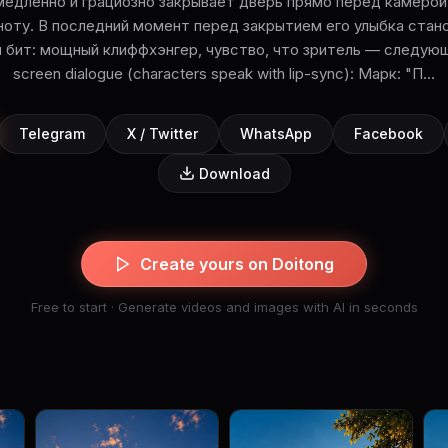
медленно и грациозно закрывает дверь прямо перед камерой,
оту. В последний момент перед закрытием его улыбка стан
 бит: мощный клиффхэнгер, чувство, что зритель — следующ
screen dialogue (characters speak with lip-sync): Марк: "П...
Telegram
X / Twitter
WhatsApp
Facebook
Download
Create yours on Doitong
Free to start · Generate videos and images with AI in seconds