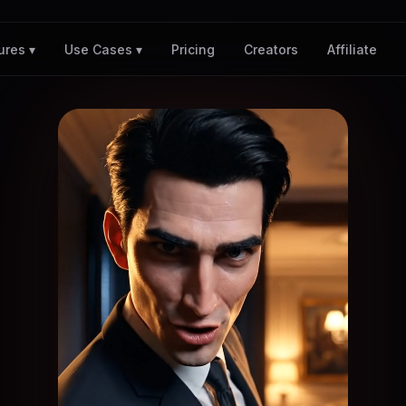
Pricing
Creators
Affiliate
ures ▾
Use Cases ▾