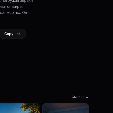
 погружая экран в
овится шире.
ая жертва. On-
Copy link
См. все →