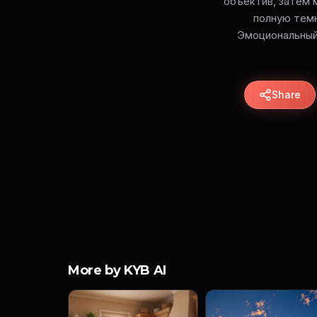
объектив, затем 
полную темн
Эмоциональный
Share
More by KYB AI