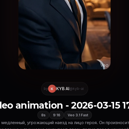
KYB AI
K
by
@kyb-ai
eo animation - 2026-03-15 1
8s
9:16
Veo 3.1 Fast
 медленный, угрожающий наезд на лицо героя. Он произносит