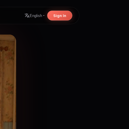
Sign In
English