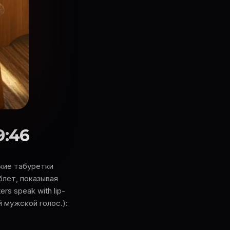
9:46
ькие табуретки
блет, показывая
s speak with lip-
й мужской голос.):