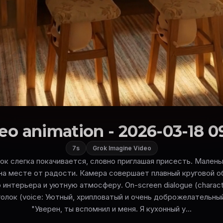
eo animation - 2026-03-18 0
7s
Grok Imagine Video
ок слегка покачивается, словно приглашая присесть. Мален
а месте от радости. Камера совершает плавный круговой о
 интерьера и уютную атмосферу. On-screen dialogue (character
голок (voice: Уютный, хрипловатый и очень доброжелательны
"Уверен, ты вспомнил и меня. Я кухонный у...