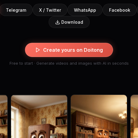
Telegram
X / Twitter
WhatsApp
Facebook
Download
Create yours on Doitong
Free to start · Generate videos and images with AI in seconds