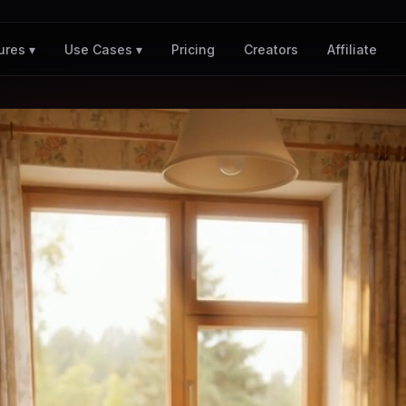
Pricing
Creators
Affiliate
ures ▾
Use Cases ▾