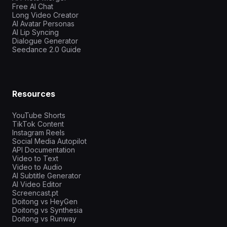
Free AI Chat
Long Video Creator
AI Avatar Personas
AI Lip Syncing
Dialogue Generator
Seedance 2.0 Guide
Resources
YouTube Shorts
TikTok Content
Instagram Reels
Social Media Autopilot
API Documentation
Video to Text
Video to Audio
AI Subtitle Generator
AI Video Editor
Screencast.pt
Doitong vs HeyGen
Doitong vs Synthesia
Doitong vs Runway