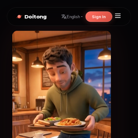
Doitong
Sign In
English