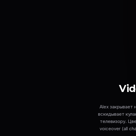
Vid
Alex закрывает 
вскидывает кулак
телевизору. Цв
voiceover (all ch