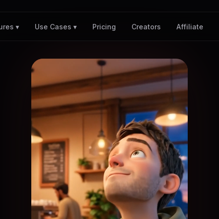
Pricing
Creators
Affiliate
ures ▾
Use Cases ▾