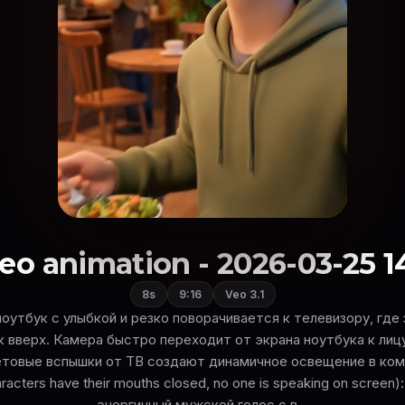
eo animation - 2026-03-25 1
8s
9:16
Veo 3.1
ноутбук с улыбкой и резко поворачивается к телевизору, где 
 вверх. Камера быстро переходит от экрана ноутбука к лицу
етовые вспышки от ТВ создают динамичное освещение в комн
aracters have their mouths closed, no one is speaking on screen)
энергичный мужской голос с в...