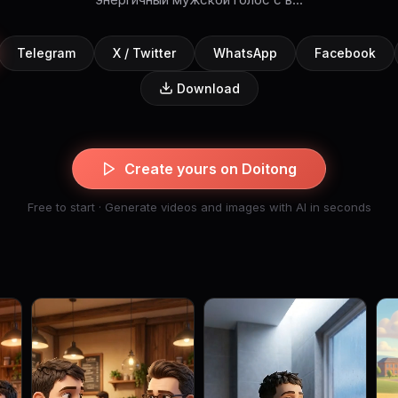
Telegram
X / Twitter
WhatsApp
Facebook
Download
Create yours on Doitong
Free to start · Generate videos and images with AI in seconds