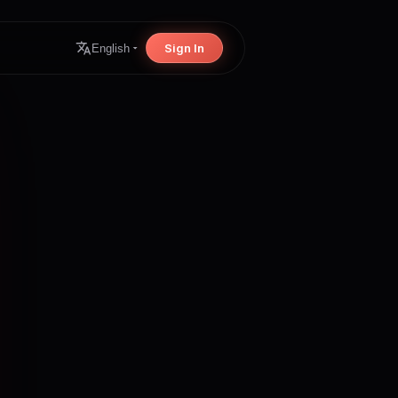
Sign In
English