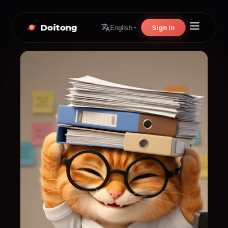
Doitong
Sign In
English