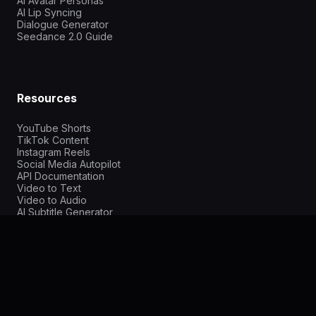
AI Avatar Personas
AI Lip Syncing
Dialogue Generator
Seedance 2.0 Guide
Resources
YouTube Shorts
TikTok Content
Instagram Reels
Social Media Autopilot
API Documentation
Video to Text
Video to Audio
AI Subtitle Generator
AI Video Editor
Screencast.pt
Doitong vs HeyGen
Doitong vs Synthesia
Doitong vs Runway