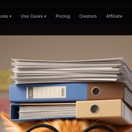
Pricing
Creators
Affiliate
ures ▾
Use Cases ▾