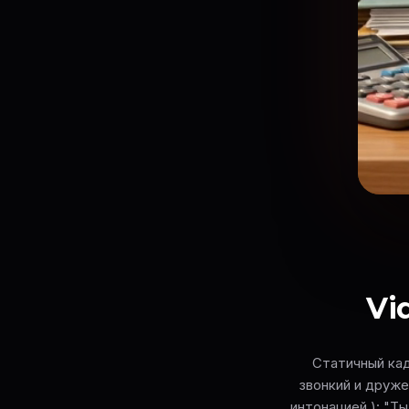
Vi
Статичный кадр
звонкий и друж
интонацией.): "Т