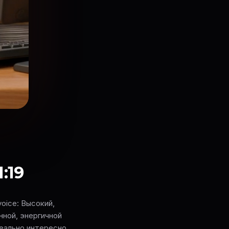
:19
voice: Высокий,
ной, энергичной
реально интересно