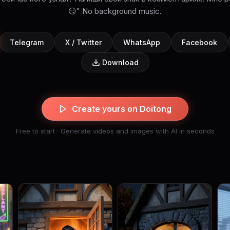
😏" No background music.
Telegram
X / Twitter
WhatsApp
Facebook
Download
Create yours on Doitong
Free to start · Generate videos and images with AI in seconds