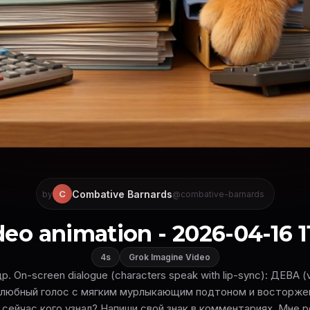
Combative Barnards
C
by
@combative-barnards
deo animation - 2026-04-16 11
4s
Grok Imagine Video
. On-screen dialogue (characters speak with lip-sync): ДЕВА (
елюбный голос с мягким мурлыкающим подтоном и восторжен
ы сейчас кого узнал? Напиши свой знак в комментариях. Мне 