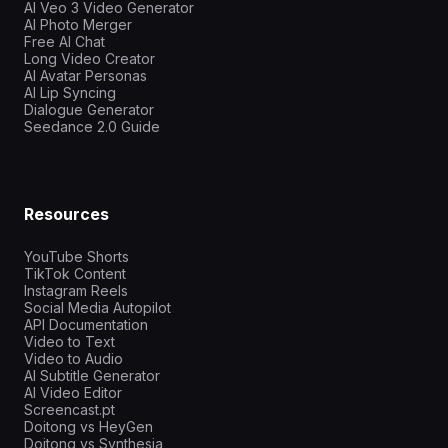
AI Veo 3 Video Generator
AI Photo Merger
Free AI Chat
Long Video Creator
AI Avatar Personas
AI Lip Syncing
Dialogue Generator
Seedance 2.0 Guide
Resources
YouTube Shorts
TikTok Content
Instagram Reels
Social Media Autopilot
API Documentation
Video to Text
Video to Audio
AI Subtitle Generator
AI Video Editor
Screencast.pt
Doitong vs HeyGen
Doitong vs Synthesia