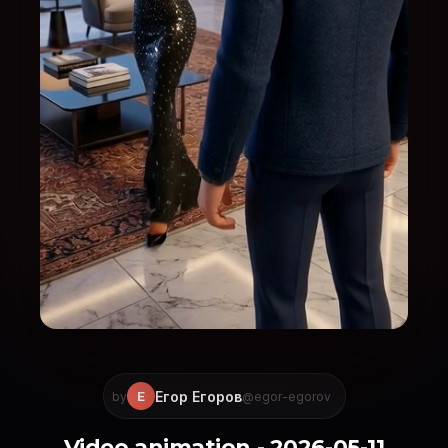
Егор Егоров
Е
by
@egor-egorov
Video animation - 2026-05-11