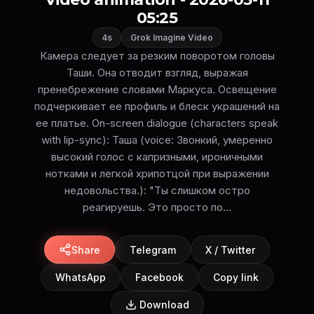
05:25
4s
Grok Imagine Video
Камера следует за резким поворотом головы
Таши. Она отводит взгляд, выражая
пренебрежение словами Маркуса. Освещение
подчеркивает ее профиль и блеск украшений на
ее платье. On-screen dialogue (characters speak
with lip-sync): Таша (voice: Звонкий, умеренно
высокий голос с капризными, ироничными
нотками и легкой хрипотцой при выражении
недовольства.): "Ты слишком остро
реагируешь. Это просто по...
Share
Telegram
X / Twitter
WhatsApp
Facebook
Copy link
Download