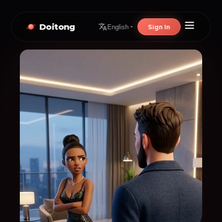
Doitong
Sign In
English