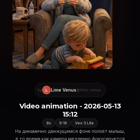
Lime Venus
L
by
@lime-venus
Video animation - 2026-05-13
15:12
8s
9:16
Veo 3 Lite
На динамично движущемся фоне ползёт малыш,
в то время как камера медленно фокусируется