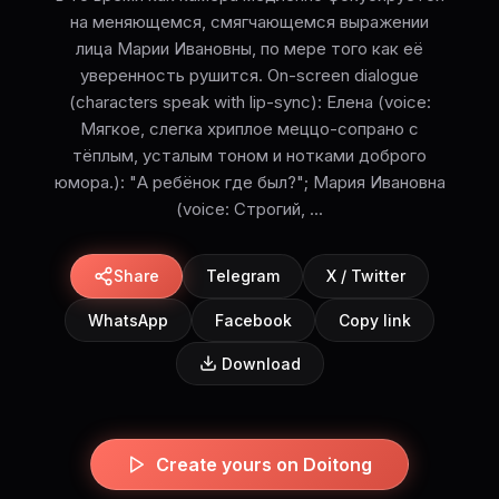
на меняющемся, смягчающемся выражении
лица Марии Ивановны, по мере того как её
уверенность рушится. On-screen dialogue
(characters speak with lip-sync): Елена (voice:
Мягкое, слегка хриплое меццо-сопрано с
тёплым, усталым тоном и нотками доброго
юмора.): "А ребёнок где был?"; Мария Ивановна
(voice: Строгий, ...
Share
Telegram
X / Twitter
WhatsApp
Facebook
Copy link
Download
Create yours on Doitong