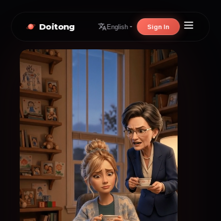
Doitong
Sign In
English