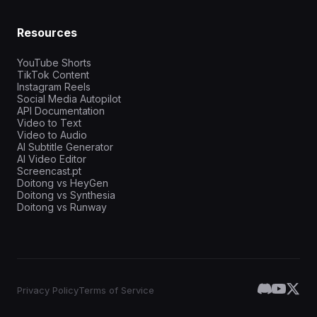
Resources
YouTube Shorts
TikTok Content
Instagram Reels
Social Media Autopilot
API Documentation
Video to Text
Video to Audio
AI Subtitle Generator
AI Video Editor
Screencast.pt
Doitong vs HeyGen
Doitong vs Synthesia
Doitong vs Runway
Privacy Policy
Terms of Service