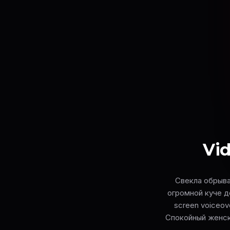
Vid
Свекла обрыва
огромной куче д
screen voiceove
Спокойный женск