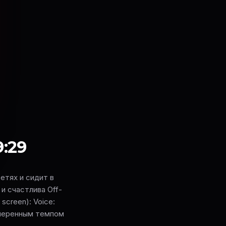
9:29
етях и сидит в
и счастлива Off-
 screen): Voice:
змеренным темпом