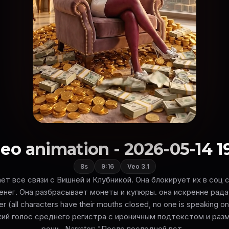
eo animation - 2026-05-14 1
8s
9:16
Veo 3.1
ет все связи с Вишней и Клубникой. Она блокирует их в соц с
енег. Она разбрасывает монеты и купюры. она искренне рада 
r (all characters have their mouths closed, no one is speaking on
ий голос среднего регистра с ироничным подтекстом и ра
речи.. Narrator: "После последней вст...