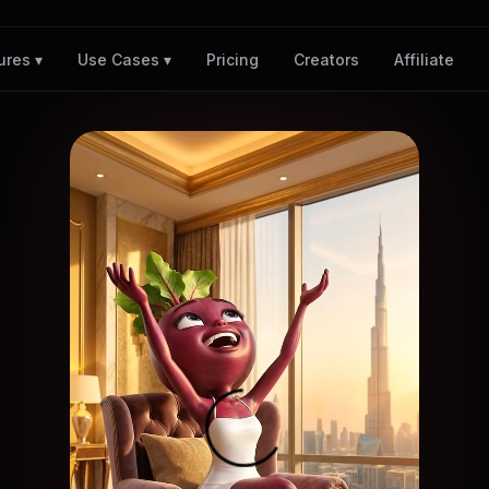
Pricing
Creators
Affiliate
ures ▾
Use Cases ▾