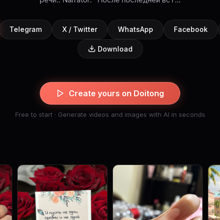
Telegram
X / Twitter
WhatsApp
Facebook
Download
Create yours on Doitong
Free to start · Generate videos and images with AI in seconds