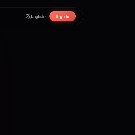
Sign In
English