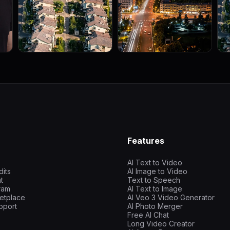
Features
AI Text to Video
dits
AI Image to Video
t
Text to Speech
gram
AI Text to Image
etplace
AI Veo 3 Video Generator
pport
AI Photo Merger
Free AI Chat
Long Video Creator