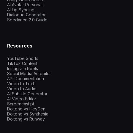
AI Avatar Personas
AI Lip Syncing
Dialogue Generator
Seedance 2.0 Guide
Resources
YouTube Shorts
TikTok Content
Instagram Reels
Social Media Autopilot
API Documentation
Video to Text
Video to Audio
AI Subtitle Generator
AI Video Editor
Screencast.pt
Doitong vs HeyGen
Doitong vs Synthesia
Doitong vs Runway