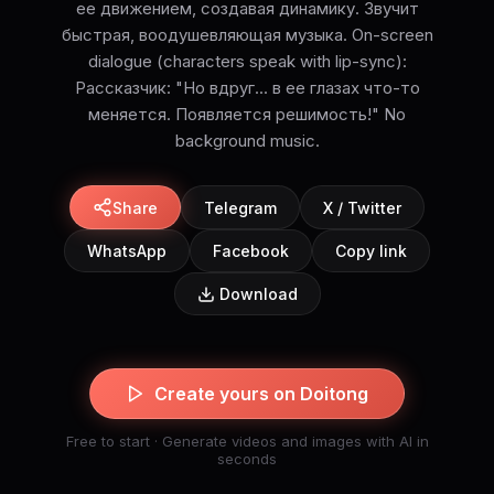
ее движением, создавая динамику. Звучит
быстрая, воодушевляющая музыка. On-screen
dialogue (characters speak with lip-sync):
Рассказчик: "Но вдруг... в ее глазах что-то
меняется. Появляется решимость!" No
background music.
Share
Telegram
X / Twitter
WhatsApp
Facebook
Copy link
Download
Create yours on Doitong
Free to start · Generate videos and images with AI in
seconds