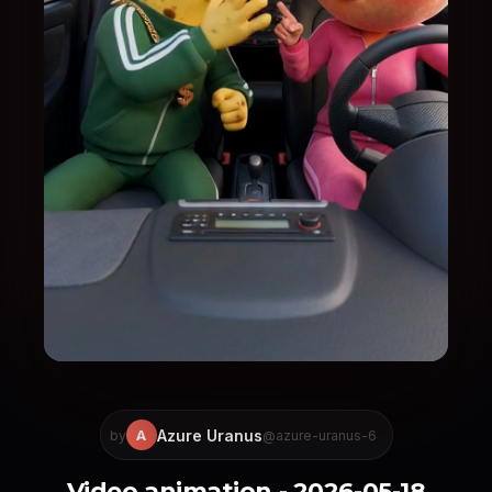
Azure Uranus
A
by
@azure-uranus-6
Video animation - 2026-05-18