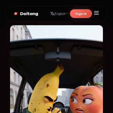
Doitong
Sign In
English