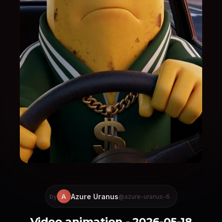
Azure Uranus
A
by
@azure-uranus-6
Video animation - 2026-05-18