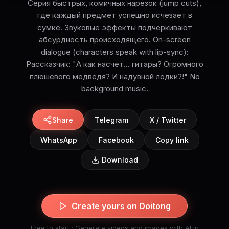
Серия быстрых, комичных нарезок (jump cuts),
где каждый предмет успешно исчезает в
сумке. Звуковые эффекты подчеркивают
абсурдность происходящего. On-screen
dialogue (characters speak with lip-sync):
Рассказчик: "А как насчет... гитары? Огромного
плюшевого медведя? И надувной лодки?!" No
background music.
Share
Telegram
X / Twitter
WhatsApp
Facebook
Copy link
Download
Create yours on Doitong
Free to start · Generate videos and images with AI in