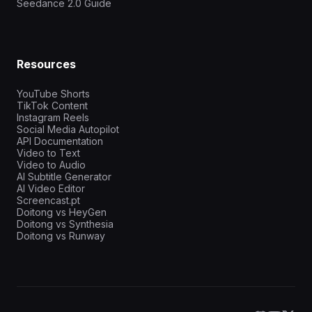
Seedance 2.0 Guide
Resources
YouTube Shorts
TikTok Content
Instagram Reels
Social Media Autopilot
API Documentation
Video to Text
Video to Audio
AI Subtitle Generator
AI Video Editor
Screencast.pt
Doitong vs HeyGen
Doitong vs Synthesia
Doitong vs Runway