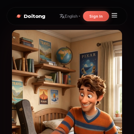
Doitong
Sign In
English