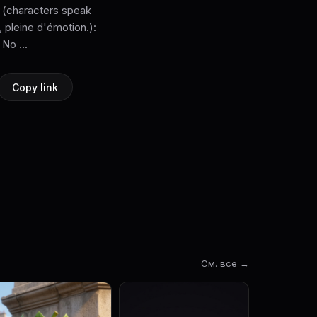
e (characters speak
, pleine d'émotion.):
 No ...
Copy link
См. все →