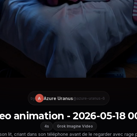
Azure Uranus
A
by
@azure-uranus-6
eo animation - 2026-05-18 0
4s
Grok Imagine Video
 son lit, criant dans son téléphone avant de le regarder avec rag