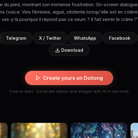
pe du pied, montrant son immense frustration. On-screen dialogu
ina (voice: Voix féminine, aiguë, stridente lorsqu'elle est en colère
vas-y là pourquoi il répond pas ce seum ? Il fait serrer le crâne !"
Telegram
X / Twitter
WhatsApp
Facebook
Download
Create yours on Doitong
Free to start · Generate videos and images with AI in seconds