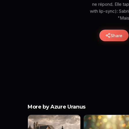
ne répond. Elle ta
with lip-sync): Sabr
"Mais 
Share
More by Azure Uranus