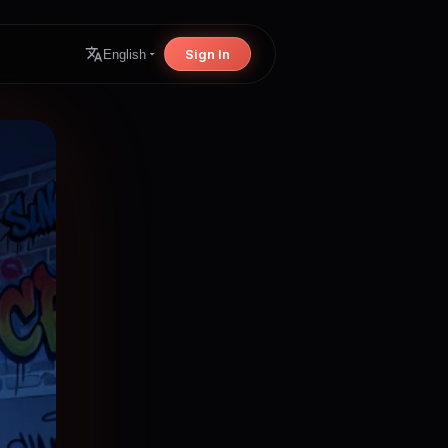
Sign In
English