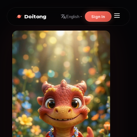
Doitong
Sign In
English