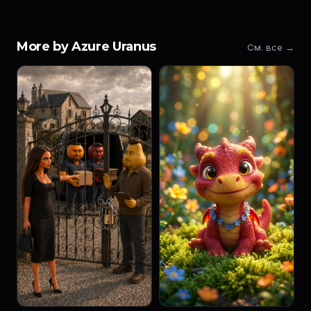
More by Azure Uranus
См. все →