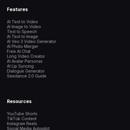
Features
AI Text to Video
AI Image to Video
Text to Speech
AI Text to Image
AI Veo 3 Video Generator
AI Photo Merger
Free AI Chat
Long Video Creator
AI Avatar Personas
AI Lip Syncing
Dialogue Generator
Seedance 2.0 Guide
Resources
YouTube Shorts
TikTok Content
Instagram Reels
Social Media Autopilot