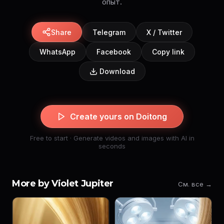
опыт.
Share
Telegram
X / Twitter
WhatsApp
Facebook
Copy link
Download
Create yours on Doitong
Free to start · Generate videos and images with AI in
seconds
More by Violet Jupiter
См. все →