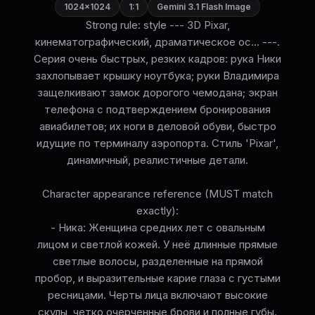
1024×1024
1:1
Gemini 3.1 Flash Image
Strong rule: style --- 3D Pixar,
кинематографический, драматическое ос... ---.
Серия очень быстрых, резких кадров: рука Ники
захлопывает крышку ноутбука; руки Владимира
защелкивают замок дорогого чемодана; экран
телефона с подтверждением бронирования
авиабилетов; их ноги в деловой обуви, быстро
идущие по терминалу аэропорта. Стиль 'Pixar',
динамичный, реалистичные детали.
Character appearance reference (MUST match
exactly):
- Ника: Женщина средних лет с овальным
лицом и светлой кожей. У неё длинные прямые
светлые волосы, разделенные на прямой
пробор, и выразительные карие глаза с густыми
ресницами. Черты лица включают высокие
скулы, четко очерченные брови и полные губы.