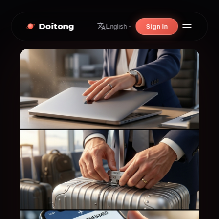
Doitong
Sign In
English