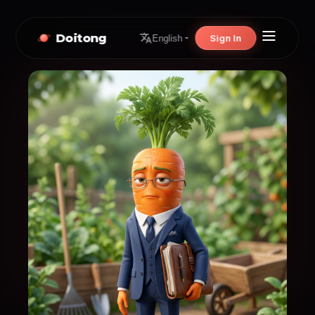
Doitong
Sign In
English