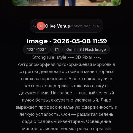
Olive Venus
O
by
@olive-venus-4
Image - 2026-05-08 11:59
1024×1024
1:1
Gemini 3.1 Flash Image
Strong rule: style --- 3D Pixar ---.
Антропоморфная ярко-оранжевая морковь в
строгом деловом костюме и миниатюрных
очках на переносице. У неё тонкие руки, в
которых она держит кожаную папку с
документами. На голове — пышный зеленый
пучок ботвы, аккуратно уложенный. Лицо
выражает профессиональную сдержанность и
легкую усталость. Фон — размытая зелень
сада с садовым инвентарем. Освещение
мягкое, офисное, несмотря на открытый