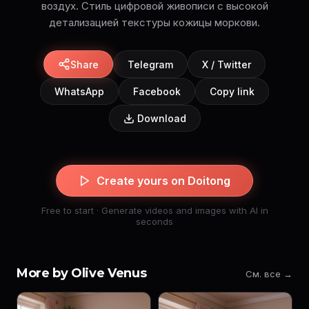
воздух. Стиль цифровой живописи с высокой
детализацией текстуры кожицы моркови.
Share
Telegram
X / Twitter
WhatsApp
Facebook
Copy link
Download
Create yours on Doitong
Free to start · Generate videos and images with AI in
seconds
More by Olive Venus
См. все →