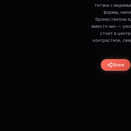
титана с видимы
формы, напо
бронестеклом яд
вместо них — узк
стоит в центр
контрастное, све
Share