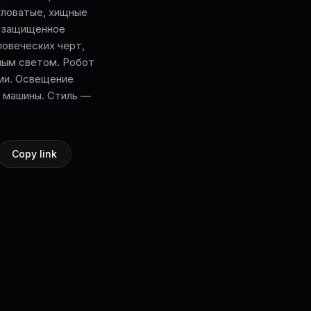
гловатые, хищные
о защищенное
ловеческих черт,
ным светом. Робот
ами. Освещение
б машины. Стиль —
Copy link