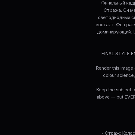
Финальный кадр
Стража. Он ме
светодиодный св
контакт. Фон раз
доминирующий. Ц
FINAL STYLE ENF
Render this image e
colour science, 
Keep the subject, c
above — but EVERY 
- Страж: Коло