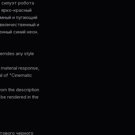
й силуэт робота
т ярко-красный
имный и пугающий
 величественный и
нный синий неон.
rrides any style
, material response,
cal of "Cinematic
from the description
 be rendered in the
тового черного