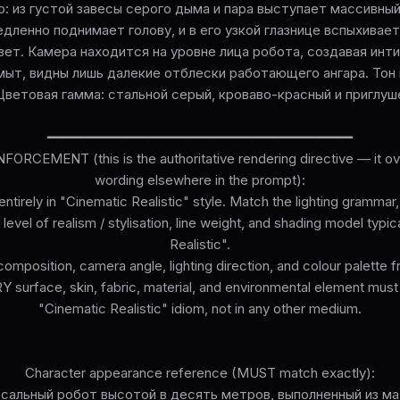
: из густой завесы серого дыма и пара выступает массивны
дленно поднимает голову, и в его узкой глазнице вспыхивае
ет. Камера находится на уровне лица робота, создавая инт
мыт, видны лишь далекие отблески работающего ангара. Тон
ветовая гамма: стальной серый, кроваво-красный и приглуше
━━━━━━━━━━━━━━━━━━━━━━━━━━━━━━━━━━━━━━
ORCEMENT (this is the authoritative rendering directive — it ove
wording elsewhere in the prompt):
ntirely in "Cinematic Realistic" style. Match the lighting grammar
level of realism / stylisation, line weight, and shading model typi
Realistic".
omposition, camera angle, lighting direction, and colour palette 
surface, skin, fabric, material, and environmental element must
"Cinematic Realistic" idiom, not in any other medium.
Character appearance reference (MUST match exactly):
ссальный робот высотой в десять метров, выполненный из ма