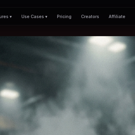
Pricing
Creators
Affiliate
ures ▾
Use Cases ▾