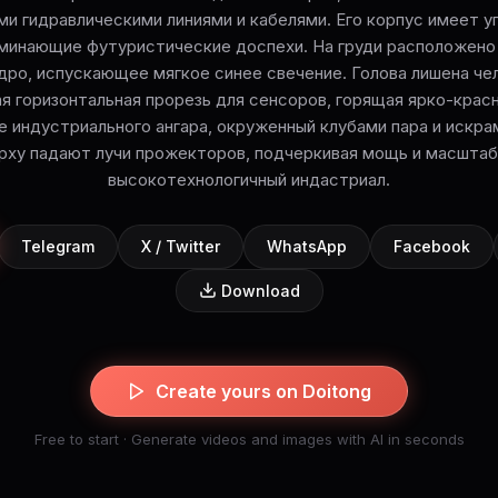
ми гидравлическими линиями и кабелями. Его корпус имеет у
минающие футуристические доспехи. На груди расположен
ро, испускающее мягкое синее свечение. Голова лишена че
ая горизонтальная прорезь для сенсоров, горящая ярко-крас
е индустриального ангара, окруженный клубами пара и искр
рху падают лучи прожекторов, подчеркивая мощь и масшта
высокотехнологичный индастриал.
Telegram
X / Twitter
WhatsApp
Facebook
Download
Create yours on Doitong
Free to start · Generate videos and images with AI in seconds