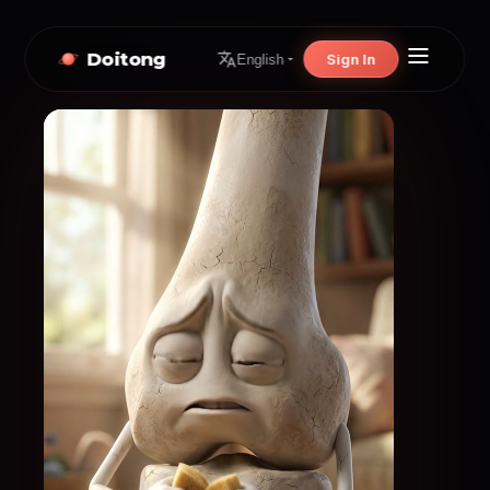
Doitong
Sign In
English