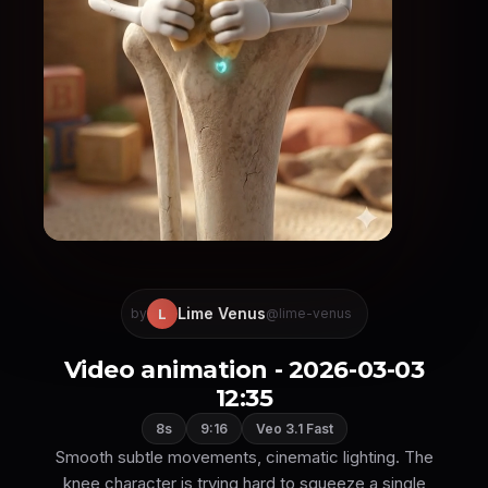
Lime Venus
L
by
@lime-venus
Video animation - 2026-03-03
12:35
8s
9:16
Veo 3.1 Fast
Smooth subtle movements, cinematic lighting. The
knee character is trying hard to squeeze a single