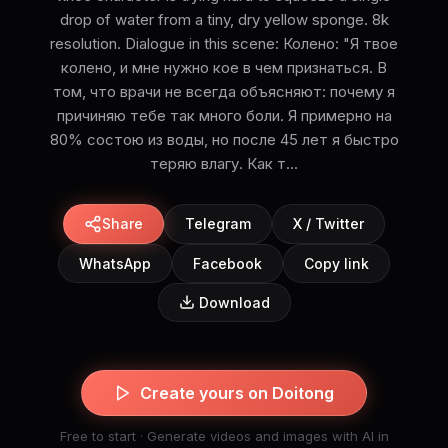
drop of water from a tiny, dry yellow sponge. 8k
resolution. Dialogue in this scene: Колено: "Я твое
колено, и мне нужно кое в чем признаться. В
том, что врачи не всегда объясняют: почему я
причиняю тебе так много боли. Я примерно на
80% состою из воды, но после 45 лет я быстро
теряю влагу. Как т...
Share
Telegram
X / Twitter
WhatsApp
Facebook
Copy link
Download
Create yours on Doitong
Free to start · Generate videos and images with AI in