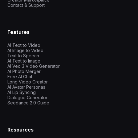
Contact & Support
Features
AI Text to Video
AI Image to Video
Text to Speech
AI Text to Image
AI Veo 3 Video Generator
AI Photo Merger
Free AI Chat
Long Video Creator
AI Avatar Personas
AI Lip Syncing
Dialogue Generator
Seedance 2.0 Guide
Resources