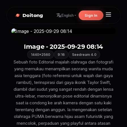
Doitong
Sign In
English
Image - 2025-09-29 08:14
1440×2560
9:16
Seedream 4.0
Sebuah foto Editorial majalah olahraga dan fotografi
yang memukau menampilkan seorang wanita muda
asia tenggara (foto referensi untuk wajah dan gaya
rambut), terinspirasi dari gaya ikonik Taylor Swift,
diambil dari sudut yang sangat rendah dengan lensa
ultra-lebar, menonjolkan pose editorial dinamisnya
saat ia condong ke arah kamera dengan satu kaki
terentang dengan anggun. Ia mengenakan setelan
olahraga PUMA berwarna hijau asam futuristik yang
mencolok, perpaduan yang playful antara atasan