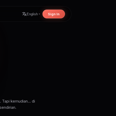
Sign In
English
 Tapi kemudian... di
sendirian.